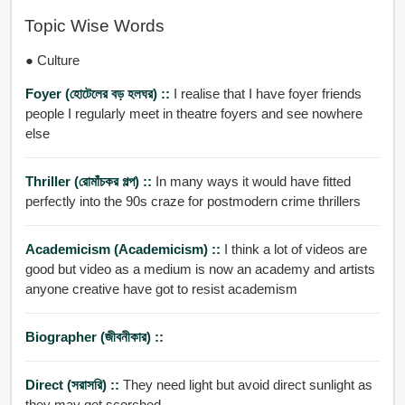
Topic Wise Words
● Culture
Foyer (হোটেলের বড় হলঘর) ::
I realise that I have foyer friends
people I regularly meet in theatre foyers and see nowhere
else
Thriller (রোমাঁচকর গল্প) ::
In many ways it would have fitted
perfectly into the 90s craze for postmodern crime thrillers
Academicism (academicism) ::
I think a lot of videos are
good but video as a medium is now an academy and artists
anyone creative have got to resist academism
Biographer (জীবনীকার) ::
Direct (সরাসরি) ::
They need light but avoid direct sunlight as
they may get scorched