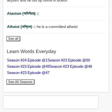
asylum and he set up home in Bolton
Atavism (অধিসঁচার) ::
Atheist (নাস্তিক) ::
he is a committed atheist
See all
Learn Words Everyday
Season #24 Episode @1
Season #23 Episode @50
Season #23 Episode @49
Season #23 Episode @48
Season #23 Episode @47
See All Seasons