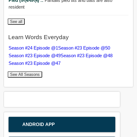
Pied (চিত্রবিচিত্র) ::
Fantails pied tits and bats are also
resident
See all
Learn Words Everyday
Season #24 Episode @1
Season #23 Episode @50
Season #23 Episode @49
Season #23 Episode @48
Season #23 Episode @47
See All Seasons
ANDROID APP