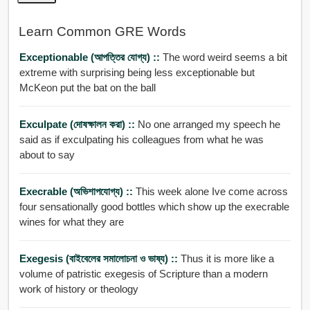
Learn Common GRE Words
Exceptionable (আপত্তির যোগ্য) ::
The word weird seems a bit
extreme with surprising being less exceptionable but
McKeon put the bat on the ball
Exculpate (দোষক্ষালন করা) ::
No one arranged my speech he
said as if exculpating his colleagues from what he was
about to say
Execrable (অভিশাপযোগ্য) ::
This week alone Ive come across
four sensationally good bottles which show up the execrable
wines for what they are
Exegesis (বাইবেলের সমালোচনা ও ভাষ্য) ::
Thus it is more like a
volume of patristic exegesis of Scripture than a modern
work of history or theology