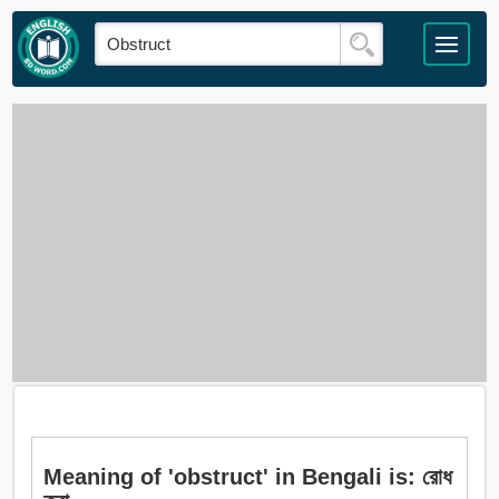
Meaning of 'obstruct' in Bengali is: রোধ