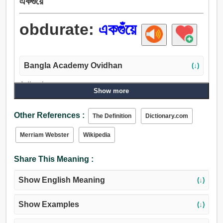
একগুঁয়ে
obdurate:
একগুঁয়ে
Bangla Academy Ovidhan
(↓)
Adjective:
Show more
বদ্ধমূল, দুর্দম, নিশ্চিত, অন্তরঙ্গ, একগুঁয়ে, জেদী, খুঁতখুঁতে, কঠিনীভূত, কঠিন,
অনমনীয়, নিষ্করুণ, দুর্নিবার, অবশ, অব্যবস্থিত, অদম্য, পুরাদস্তুর,
Other References :
The Definition
Dictionary.com
নাছোড়বান্দা.
Merriam Webster
Wikipedia
Share This Meaning :
Show English Meaning
(↓)
Show Examples
(↓)