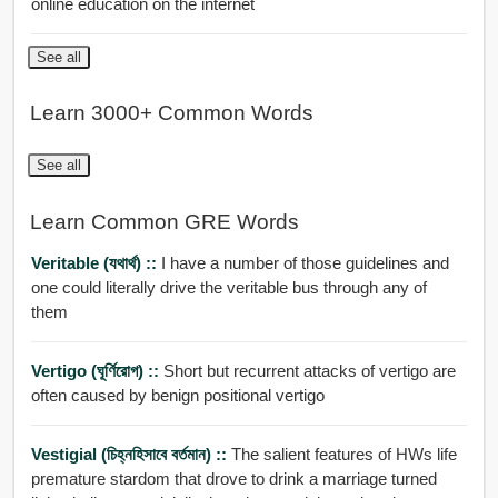
online education on the internet
See all
Learn 3000+ Common Words
See all
Learn Common GRE Words
Veritable (যথার্থ) ::
I have a number of those guidelines and
one could literally drive the veritable bus through any of
them
Vertigo (ঘূর্ণিরোগ) ::
Short but recurrent attacks of vertigo are
often caused by benign positional vertigo
Vestigial (চিহ্নহিসাবে বর্তমান) ::
The salient features of HWs life
premature stardom that drove to drink a marriage turned