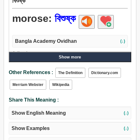
বিশুষ্ক
morose:
বিশুষ্ক
Bangla Academy Ovidhan
(↓)
Adjective:
Show more
দু: খিত, উদাস, অন্ত্যজ, বিষণ্ণ, বিষাদগ্রস্ত, বিশুষ্ক, বিশীর্ণ, কঠিন,
অনমনীয়, একগুঁয়ে, অস্বাস্থ্যকর, বিষাদময়, শ্রমসাধ্য, রূক্ষ, মোটামুটি,
Other References :
The Definition
Dictionary.com
উদ্ধত, অতৃপ্ত, খিট্খিটে, বদরাগী, হিংস্র, কামুক.
Merriam Webster
Wikipedia
Share This Meaning :
Show English Meaning
(↓)
Show Examples
(↓)