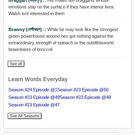
Braggart (দম্ভপূর্ণ) ::
His males are braggarts whose
emotions stay on the surface if they have interior lives
Walsh isnt interested in them
Brawny (পেশীবহুল) ::
While he may look like the strongest
green powerhouse around hes got nothing against the
extraordinary strength of spinach or the outofthisworld
brawniness of broccoli
See all
Learn Words Everyday
Season #24 Episode @1
Season #23 Episode @50
Season #23 Episode @49
Season #23 Episode @48
Season #23 Episode @47
See All Seasons